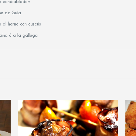
 ó «endiablado»
so de Guía
 al horno con cuscús
aína ó a la gallega