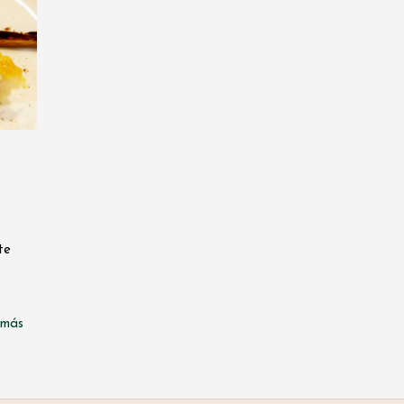
te
 más