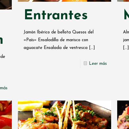
Entrantes
Jamón Ibérico de bellota Quesos del
Alm
n
«País» Ensaladilla de marisco con
jam
aguacate Ensalada de ventresca
[…]
[…]
 de
Leer más
 más