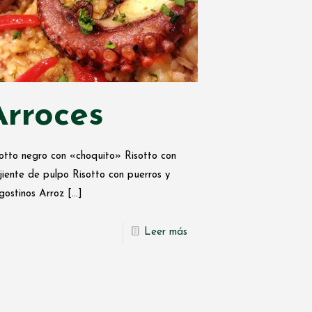
Arroces
otto negro con «choquito» Risotto con
jiente de pulpo Risotto con puerros y
gostinos Arroz
[…]
Leer más