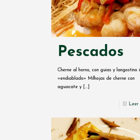
Pescados
Cherne al horno, con guias y langostino 
«endiablado» Milhojas de cherne con
aguacate y
[…]
Leer